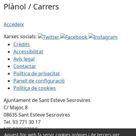
Plànol / Carrers
Accedeix
Xarxes socials:
Crèdits
Accessibilitat
Avís legal
Contactar
Política de privacitat
Panell de configuració
Política de cookies
Ajuntament de Sant Esteve Sesrovires
C/ Major, 8
08635 Sant Esteve Sesrovires
Tel. 93 771 30 17
NIF P0820700C
Aquest lloc web fa servir cookies pròpies i de tercers per