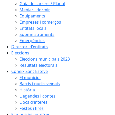
Guia de carrers / Plànol
Menjar i dormir
Equipaments
Empreses i comerços
Entitats locals
Submnistraments
Emergències
Directori d'entitats
Eleccions
Eleccions municipals 2023
Resultats electorals
Coneix Sant Esteve
El municipi
Barris i nuclis veïnals
Història
Llegendes i contes
Llocs d'interès
Festes i fires
El municipi en xifres