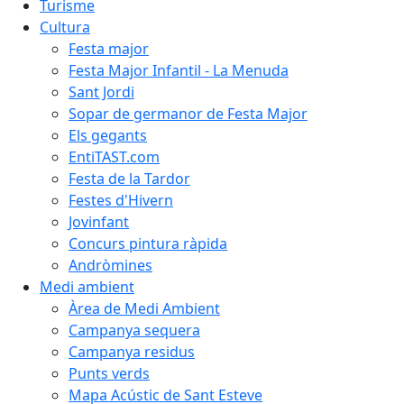
Turisme
Cultura
Festa major
Festa Major Infantil - La Menuda
Sant Jordi
Sopar de germanor de Festa Major
Els gegants
EntiTAST.com
Festa de la Tardor
Festes d'Hivern
Jovinfant
Concurs pintura ràpida
Andròmines
Medi ambient
Àrea de Medi Ambient
Campanya sequera
Campanya residus
Punts verds
Mapa Acústic de Sant Esteve