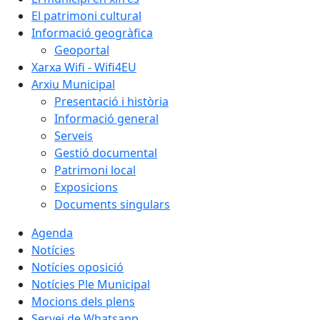
El patrimoni cultural
Informació geogràfica
Geoportal
Xarxa Wifi - Wifi4EU
Arxiu Municipal
Presentació i història
Informació general
Serveis
Gestió documental
Patrimoni local
Exposicions
Documents singulars
Agenda
Notícies
Notícies oposició
Notícies Ple Municipal
Mocions dels plens
Servei de Whatsapp