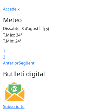
Accedeix
Meteo
Dissabte, 8 d’agost
D
T.Màx: 34°
T
T.Min: 24°
T
1
2
Anterior
Següent
Butlletí digital
Subscriu-te