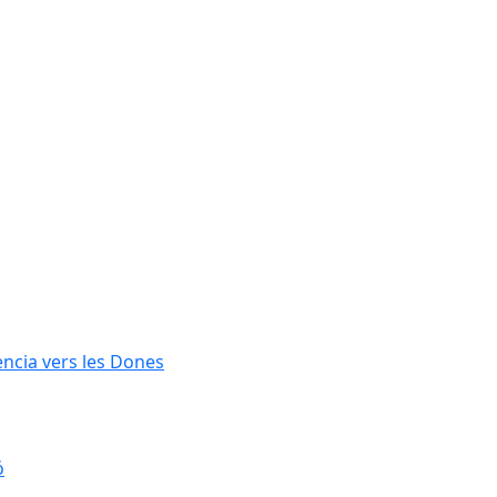
lència vers les Dones
ó