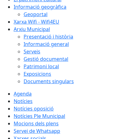
Informació geogràfica
Geoportal
Xarxa Wifi - Wifi4EU
Arxiu Municipal
Presentació i història
Informació general
Serveis
Gestió documental
Patrimoni local
Exposicions
Documents singulars
Agenda
Notícies
Notícies oposició
Notícies Ple Municipal
Mocions dels plens
Servei de Whatsapp
Xarxes socials