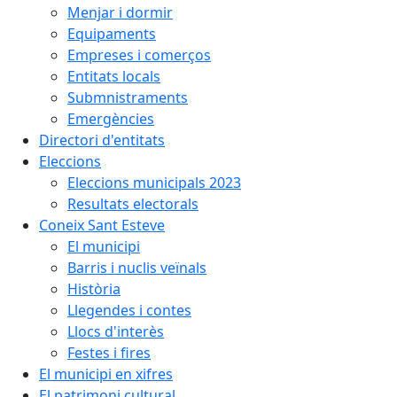
Menjar i dormir
Equipaments
Empreses i comerços
Entitats locals
Submnistraments
Emergències
Directori d'entitats
Eleccions
Eleccions municipals 2023
Resultats electorals
Coneix Sant Esteve
El municipi
Barris i nuclis veïnals
Història
Llegendes i contes
Llocs d'interès
Festes i fires
El municipi en xifres
El patrimoni cultural