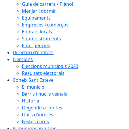
Guia de carrers / Plànol
Menjar i dormir
Equipaments
Empreses i comerços
Entitats locals
Submnistraments
Emergències
Directori d'entitats
Eleccions
Eleccions municipals 2023
Resultats electorals
Coneix Sant Esteve
El municipi
Barris i nuclis veïnals
Història
Llegendes i contes
Llocs d'interès
Festes i fires
El municipi en xifres