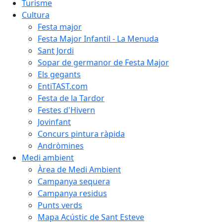
Turisme
Cultura
Festa major
Festa Major Infantil - La Menuda
Sant Jordi
Sopar de germanor de Festa Major
Els gegants
EntiTAST.com
Festa de la Tardor
Festes d'Hivern
Jovinfant
Concurs pintura ràpida
Andròmines
Medi ambient
Àrea de Medi Ambient
Campanya sequera
Campanya residus
Punts verds
Mapa Acústic de Sant Esteve