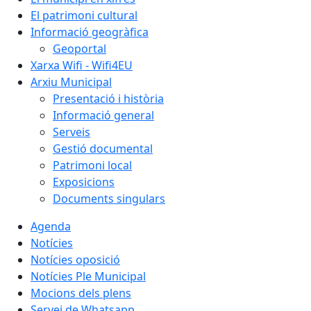
El patrimoni cultural
Informació geogràfica
Geoportal
Xarxa Wifi - Wifi4EU
Arxiu Municipal
Presentació i història
Informació general
Serveis
Gestió documental
Patrimoni local
Exposicions
Documents singulars
Agenda
Notícies
Notícies oposició
Notícies Ple Municipal
Mocions dels plens
Servei de Whatsapp