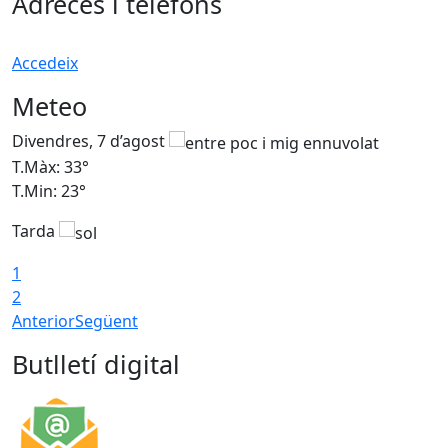
Adreces i telèfons
Accedeix
Meteo
Divendres, 7 d’agost
D
T.Màx: 33°
T
T.Min: 23°
T
Tarda
1
2
Anterior
Següent
Butlletí digital