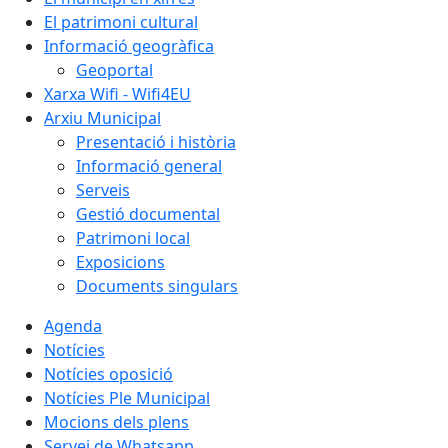
El patrimoni cultural
Informació geogràfica
Geoportal
Xarxa Wifi - Wifi4EU
Arxiu Municipal
Presentació i història
Informació general
Serveis
Gestió documental
Patrimoni local
Exposicions
Documents singulars
Agenda
Notícies
Notícies oposició
Notícies Ple Municipal
Mocions dels plens
Servei de Whatsapp