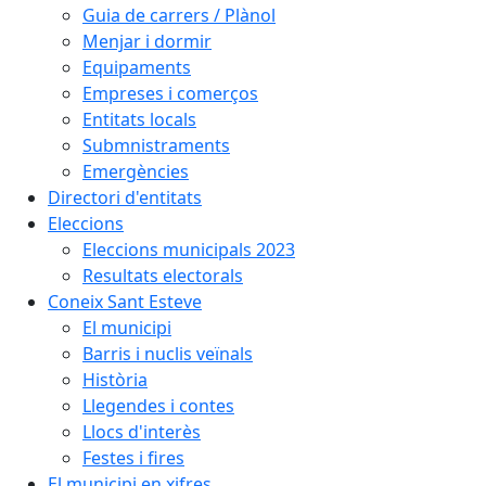
Guia de carrers / Plànol
Menjar i dormir
Equipaments
Empreses i comerços
Entitats locals
Submnistraments
Emergències
Directori d'entitats
Eleccions
Eleccions municipals 2023
Resultats electorals
Coneix Sant Esteve
El municipi
Barris i nuclis veïnals
Història
Llegendes i contes
Llocs d'interès
Festes i fires
El municipi en xifres