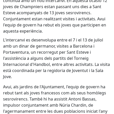
continua amb un nou intercanvi. En aquesta ocasió 12
joves de Champniers estan passant uns dies a Sant
Esteve acompanyats de 13 joves sesrovirencs.
Conjuntament estan realitzant visites i activitats. Avui
l'equip de govern ha rebut els joves que participen en
aquesta experiència.
L'intercanvi es desenvolupa entre el 7 i el 13 de juliol
amb un dinar de germanor, visites a Barcelona i
Portaventura, un recorregut per Sant Esteve i
l'assistència a alguns dels partits del Torneig
Internacional d'Handbol, entre altres activitats. La visita
està coordinada per la regidoria de Joventut i la Sala
Jove.
Avui, als jardins de l'Ajuntament, l'equip de govern ha
rebut tant als joves francesos com als seus homòlegs
sesrovirencs. També hi ha assistit Antoni Bassas,
impulsor conjuntament amb Núria Chardin, de
l'agermanament entre les dues poblacions iniciat l'any