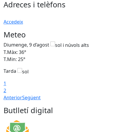
Adreces i telèfons
Accedeix
Meteo
Diumenge, 9 d’agost
D
T.Màx: 36°
T
T.Min: 25°
T
Tarda
T
1
2
Anterior
Següent
Butlletí digital