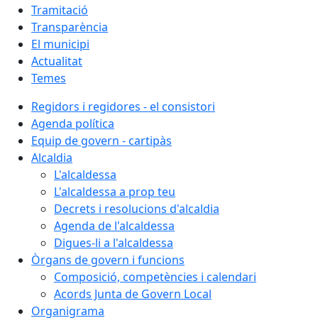
Tramitació
Transparència
El municipi
Actualitat
Temes
Regidors i regidores - el consistori
Agenda política
Equip de govern - cartipàs
Alcaldia
L'alcaldessa
L'alcaldessa a prop teu
Decrets i resolucions d'alcaldia
Agenda de l'alcaldessa
Digues-li a l'alcaldessa
Òrgans de govern i funcions
Composició, competències i calendari
Acords Junta de Govern Local
Organigrama