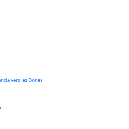
lència vers les Dones
ó