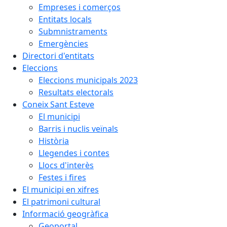
Empreses i comerços
Entitats locals
Submnistraments
Emergències
Directori d'entitats
Eleccions
Eleccions municipals 2023
Resultats electorals
Coneix Sant Esteve
El municipi
Barris i nuclis veïnals
Història
Llegendes i contes
Llocs d'interès
Festes i fires
El municipi en xifres
El patrimoni cultural
Informació geogràfica
Geoportal