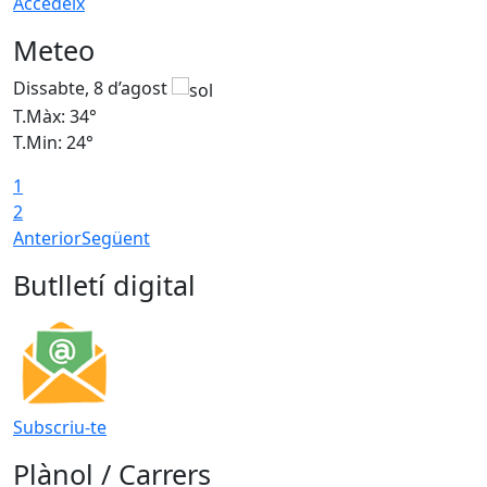
Accedeix
Meteo
Dissabte, 8 d’agost
D
T.Màx: 34°
T
T.Min: 24°
T
1
2
Anterior
Següent
Butlletí digital
Subscriu-te
Plànol / Carrers