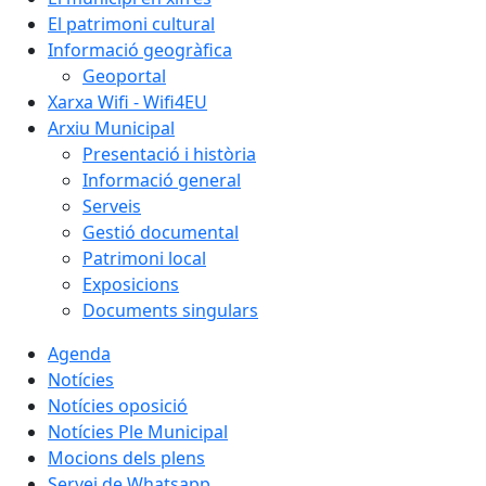
El patrimoni cultural
Informació geogràfica
Geoportal
Xarxa Wifi - Wifi4EU
Arxiu Municipal
Presentació i història
Informació general
Serveis
Gestió documental
Patrimoni local
Exposicions
Documents singulars
Agenda
Notícies
Notícies oposició
Notícies Ple Municipal
Mocions dels plens
Servei de Whatsapp