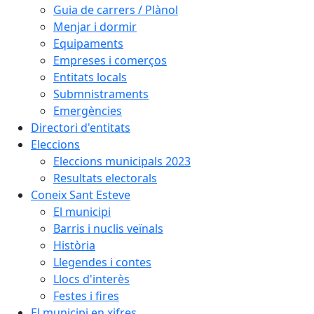
Guia de carrers / Plànol
Menjar i dormir
Equipaments
Empreses i comerços
Entitats locals
Submnistraments
Emergències
Directori d'entitats
Eleccions
Eleccions municipals 2023
Resultats electorals
Coneix Sant Esteve
El municipi
Barris i nuclis veïnals
Història
Llegendes i contes
Llocs d'interès
Festes i fires
El municipi en xifres