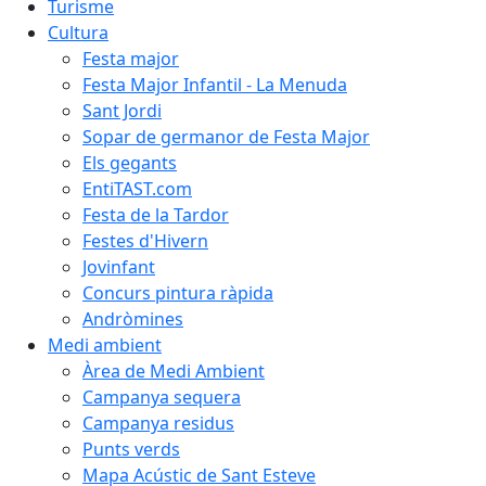
Turisme
Cultura
Festa major
Festa Major Infantil - La Menuda
Sant Jordi
Sopar de germanor de Festa Major
Els gegants
EntiTAST.com
Festa de la Tardor
Festes d'Hivern
Jovinfant
Concurs pintura ràpida
Andròmines
Medi ambient
Àrea de Medi Ambient
Campanya sequera
Campanya residus
Punts verds
Mapa Acústic de Sant Esteve