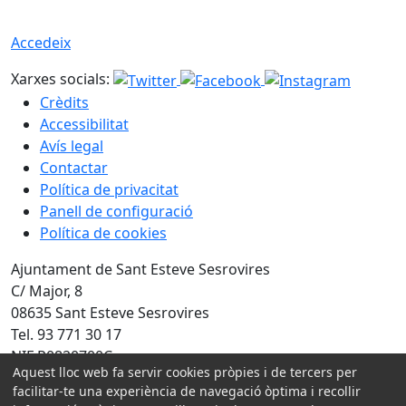
Accedeix
Xarxes socials:
Crèdits
Accessibilitat
Avís legal
Contactar
Política de privacitat
Panell de configuració
Política de cookies
Ajuntament de Sant Esteve Sesrovires
C/ Major, 8
08635 Sant Esteve Sesrovires
Tel. 93 771 30 17
NIF P0820700C
Aquest lloc web fa servir cookies pròpies i de tercers per
facilitar-te una experiència de navegació òptima i recollir
Amb la col·laboració de: