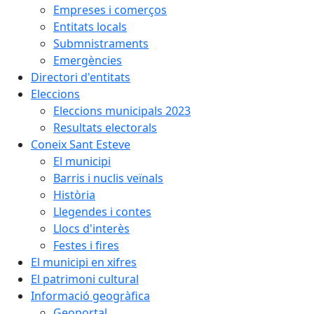
Empreses i comerços
Entitats locals
Submnistraments
Emergències
Directori d'entitats
Eleccions
Eleccions municipals 2023
Resultats electorals
Coneix Sant Esteve
El municipi
Barris i nuclis veïnals
Història
Llegendes i contes
Llocs d'interès
Festes i fires
El municipi en xifres
El patrimoni cultural
Informació geogràfica
Geoportal