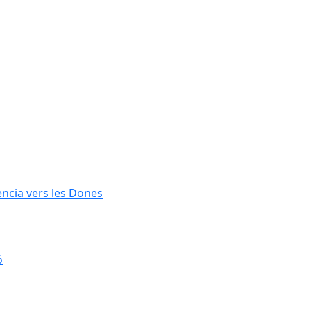
lència vers les Dones
ó