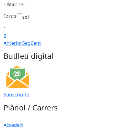
T.Min: 23°
T
Tarda
1
2
Anterior
Següent
Butlletí digital
Subscriu-te
Plànol / Carrers
Accedeix