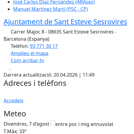
José Carlos Díaz Fernàndez (ARAses)
Manuel Martínez Martí (PSC - CP)
Ajuntament de Sant Esteve Sesrovires
Carrer Major, 8 - 08635 Sant Esteve Sesrovires -
Barcelona (Espanya)
Telèfon:
93 771 30 17
Amplieu el mapa
Com arribar-hi
Leaflet
| ©
OpenStreetMap
contributors
Facebook
X
+
Darrera actualització: 20.04.2026 | 11:49
−
Adreces i telèfons
Accedeix
Meteo
Divendres, 7 d’agost
D
T.Màx: 33°
T