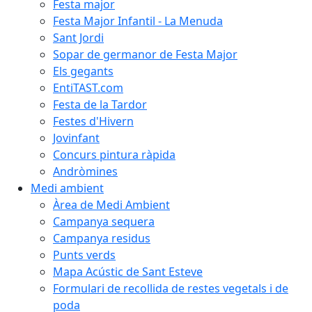
Festa major
Festa Major Infantil - La Menuda
Sant Jordi
Sopar de germanor de Festa Major
Els gegants
EntiTAST.com
Festa de la Tardor
Festes d'Hivern
Jovinfant
Concurs pintura ràpida
Andròmines
Medi ambient
Àrea de Medi Ambient
Campanya sequera
Campanya residus
Punts verds
Mapa Acústic de Sant Esteve
Formulari de recollida de restes vegetals i de
poda