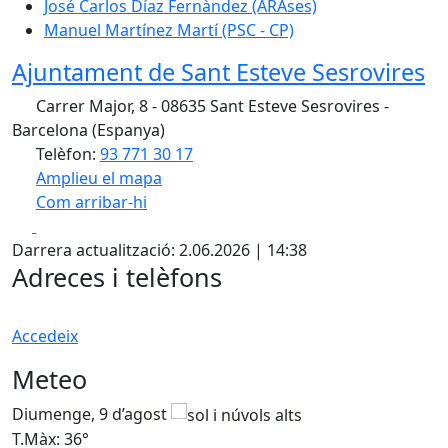
José Carlos Díaz Fernàndez (ARAses)
Manuel Martínez Martí (PSC - CP)
Ajuntament de Sant Esteve Sesrovires
Carrer Major, 8 - 08635 Sant Esteve Sesrovires -
Barcelona (Espanya)
Telèfon:
93 771 30 17
Amplieu el mapa
Com arribar-hi
Leaflet
| ©
OpenStreetMap
contributors
Facebook
X
+
Darrera actualització: 2.06.2026 | 14:38
−
Adreces i telèfons
Accedeix
Meteo
Diumenge, 9 d’agost
D
T.Màx: 36°
T