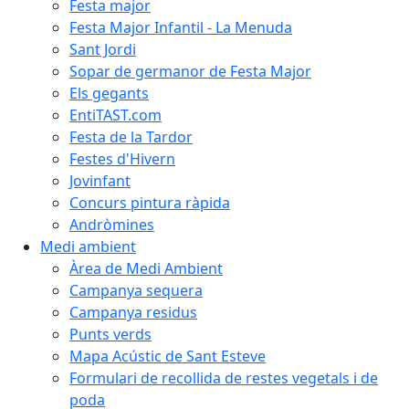
Festa major
Festa Major Infantil - La Menuda
Sant Jordi
Sopar de germanor de Festa Major
Els gegants
EntiTAST.com
Festa de la Tardor
Festes d'Hivern
Jovinfant
Concurs pintura ràpida
Andròmines
Medi ambient
Àrea de Medi Ambient
Campanya sequera
Campanya residus
Punts verds
Mapa Acústic de Sant Esteve
Formulari de recollida de restes vegetals i de
poda