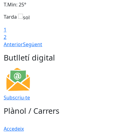
T.Min: 25°
T
Tarda
T
1
2
Anterior
Següent
Butlletí digital
Subscriu-te
Plànol / Carrers
Accedeix