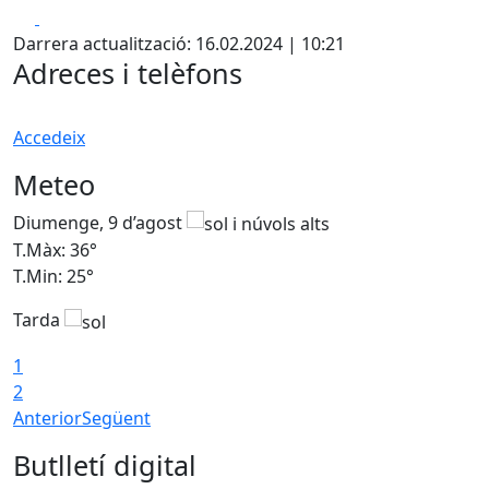
Facebook
X
Darrera actualització: 16.02.2024 | 10:21
Adreces i telèfons
Accedeix
Meteo
Diumenge, 9 d’agost
D
T.Màx: 36°
T
T.Min: 25°
T
Tarda
T
1
2
Anterior
Següent
Butlletí digital