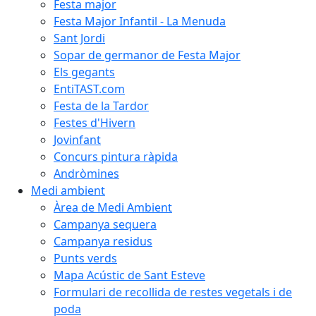
Festa major
Festa Major Infantil - La Menuda
Sant Jordi
Sopar de germanor de Festa Major
Els gegants
EntiTAST.com
Festa de la Tardor
Festes d'Hivern
Jovinfant
Concurs pintura ràpida
Andròmines
Medi ambient
Àrea de Medi Ambient
Campanya sequera
Campanya residus
Punts verds
Mapa Acústic de Sant Esteve
Formulari de recollida de restes vegetals i de
poda