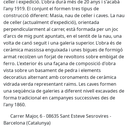
celler i expedició. L'obra durà més de 20 anys i s'acabà
l'any 1919. El conjunt el formen tres tipus de
construcció diferent: Masia, nau de celler i caves. La nau
de celler (actualment d'expedició), orientada
perpendicularment al carrer, està formada per un joc
d'arcs de mig punt apuntats, en el sentit de la nau, una
volta de canó seguit i una galeria superior. L'obra és de
ceràmica massissa enguixada i unes bigues de formigó
armat recolzen un forjat de revoltons sobre embigat de
ferro. L'exterior és una façana de composició d'obra
vista sobre un basament de pedra i elements
decoratius alternant amb coronaments de ceràmica
vidrada verda representant raïms. Les caves formen
una seqüència de galeries a diferent nivell excavades de
forma tradicional en campanyes successives des de
l'any 1860.
Carrer Major, 6 - 08635 Sant Esteve Sesrovires -
Barcelona (Catalunya)