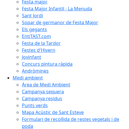
Festa major
Festa Major Infantil - La Menuda
Sant Jordi
Sopar de germanor de Festa Major
Els gegants
EntiTAST.com
Festa de la Tardor
Festes d'Hivern
Jovinfant
Concurs pintura ràpida
Andròmines
Medi ambient
Àrea de Medi Ambient
Campanya sequera
Campanya residus
Punts verds
Mapa Acústic de Sant Esteve
Formulari de recollida de restes vegetals i de
poda