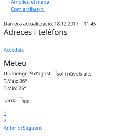
Amplieu el mapa
Com arribar-hi
Leaflet
| ©
OpenStreetMap
contributors
Facebook
X
+
Darrera actualització: 18.12.2017 | 11:45
−
Adreces i telèfons
Accedeix
Meteo
Diumenge, 9 d’agost
D
T.Màx: 36°
T
T.Min: 25°
T
Tarda
T
1
2
Anterior
Següent