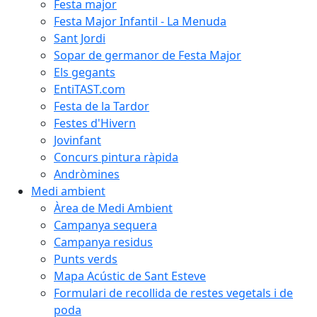
Festa major
Festa Major Infantil - La Menuda
Sant Jordi
Sopar de germanor de Festa Major
Els gegants
EntiTAST.com
Festa de la Tardor
Festes d'Hivern
Jovinfant
Concurs pintura ràpida
Andròmines
Medi ambient
Àrea de Medi Ambient
Campanya sequera
Campanya residus
Punts verds
Mapa Acústic de Sant Esteve
Formulari de recollida de restes vegetals i de
poda