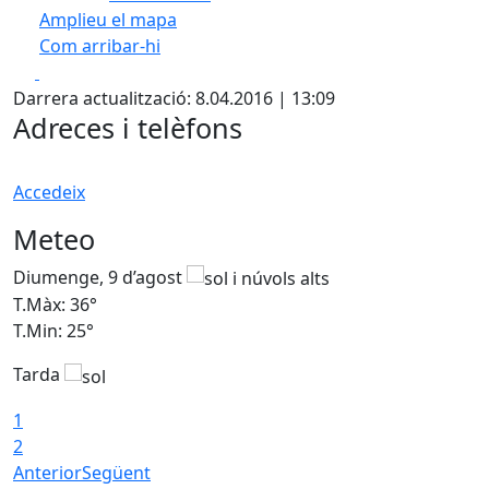
Amplieu el mapa
Com arribar-hi
Leaflet
| ©
OpenStreetMap
contributors
Facebook
X
+
Darrera actualització: 8.04.2016 | 13:09
−
Adreces i telèfons
Accedeix
Meteo
Diumenge, 9 d’agost
D
T.Màx: 36°
T
T.Min: 25°
T
Tarda
T
1
2
Anterior
Següent