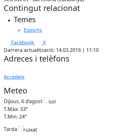
Contingut relacionat
Temes
Esports
Facebook
X
Darrera actualització: 14.03.2016 | 11:10
Adreces i telèfons
Accedeix
Meteo
Dijous, 6 d’agost
D
T.Màx: 33°
T
T.Min: 24°
T
Tarda