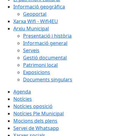
Informació geogràfica
Geoportal
Xarxa Wifi - Wifi4EU
Arxiu Municipal
Presentació i història
Informació general
Serveis
Gestió documental
Patrimoni local
Exposicions
Documents singulars
Agenda
Notícies
Notícies oposició
Notícies Ple Municipal
Mocions dels plens
Servei de Whatsapp
Xarxes socials