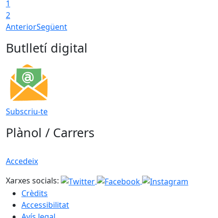
1
2
Anterior
Següent
Butlletí digital
Subscriu-te
Plànol / Carrers
Accedeix
Xarxes socials:
Crèdits
Accessibilitat
Avís legal