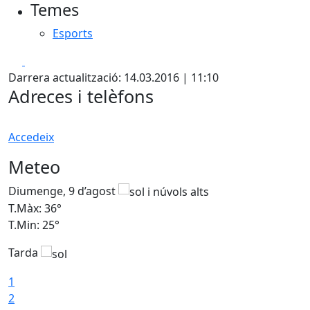
Temes
Esports
Facebook
X
Darrera actualització: 14.03.2016 | 11:10
Adreces i telèfons
Accedeix
Meteo
Diumenge, 9 d’agost
D
T.Màx: 36°
T
T.Min: 25°
T
Tarda
T
1
2