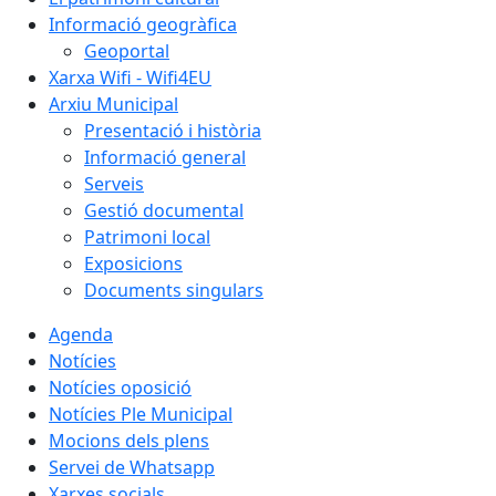
Informació geogràfica
Geoportal
Xarxa Wifi - Wifi4EU
Arxiu Municipal
Presentació i història
Informació general
Serveis
Gestió documental
Patrimoni local
Exposicions
Documents singulars
Agenda
Notícies
Notícies oposició
Notícies Ple Municipal
Mocions dels plens
Servei de Whatsapp
Xarxes socials