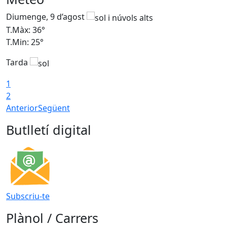
Diumenge, 9 d’agost
D
T.Màx: 36°
T
T.Min: 25°
T
Tarda
T
1
2
Anterior
Següent
Butlletí digital
Subscriu-te
Plànol / Carrers