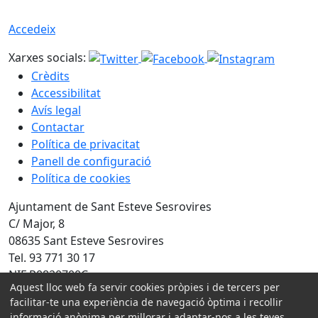
Accedeix
Xarxes socials:
Crèdits
Accessibilitat
Avís legal
Contactar
Política de privacitat
Panell de configuració
Política de cookies
Ajuntament de Sant Esteve Sesrovires
C/ Major, 8
08635 Sant Esteve Sesrovires
Tel. 93 771 30 17
NIF P0820700C
Aquest lloc web fa servir cookies pròpies i de tercers per
Amb la col·laboració de:
facilitar-te una experiència de navegació òptima i recollir
informació anònima per millorar i adaptar-nos a les teves