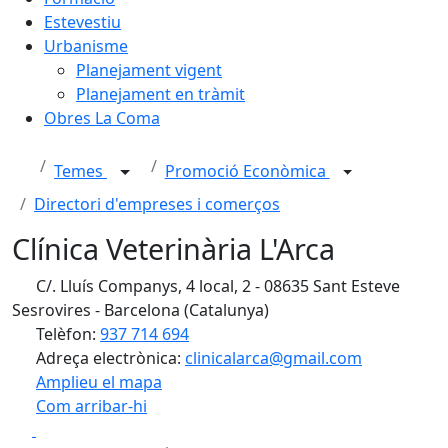
Estevestiu
Urbanisme
Planejament vigent
Planejament en tràmit
Obres La Coma
Temes
Promoció Econòmica
Directori d'empreses i comerços
Clínica Veterinària L'Arca
C/. Lluís Companys, 4 local, 2 - 08635 Sant Esteve
Sesrovires - Barcelona (Catalunya)
Telèfon:
937 714 694
Adreça electrònica:
clinicalarca@gmail.com
Amplieu el mapa
Com arribar-hi
Leaflet
| ©
OpenStreetMap
contributors
Facebook
X
+