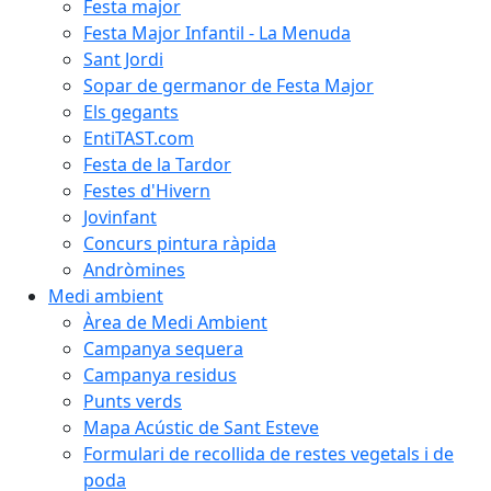
Festa major
Festa Major Infantil - La Menuda
Sant Jordi
Sopar de germanor de Festa Major
Els gegants
EntiTAST.com
Festa de la Tardor
Festes d'Hivern
Jovinfant
Concurs pintura ràpida
Andròmines
Medi ambient
Àrea de Medi Ambient
Campanya sequera
Campanya residus
Punts verds
Mapa Acústic de Sant Esteve
Formulari de recollida de restes vegetals i de
poda