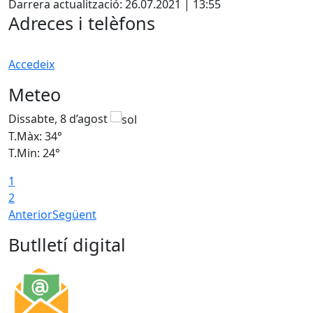
Darrera actualització: 26.07.2021 | 13:55
−
Adreces i telèfons
Accedeix
Meteo
Dissabte, 8 d’agost
D
T.Màx: 34°
T
T.Min: 24°
T
1
2
Anterior
Següent
Butlletí digital