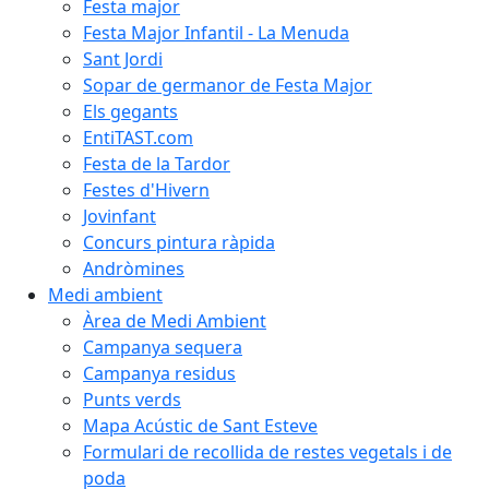
Festa major
Festa Major Infantil - La Menuda
Sant Jordi
Sopar de germanor de Festa Major
Els gegants
EntiTAST.com
Festa de la Tardor
Festes d'Hivern
Jovinfant
Concurs pintura ràpida
Andròmines
Medi ambient
Àrea de Medi Ambient
Campanya sequera
Campanya residus
Punts verds
Mapa Acústic de Sant Esteve
Formulari de recollida de restes vegetals i de
poda