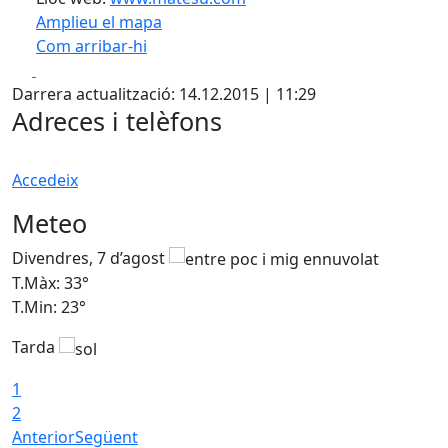
Amplieu el mapa
Com arribar-hi
Leaflet
| ©
OpenStreetMap
contributors
Facebook
X
+
Darrera actualització: 14.12.2015 | 11:29
−
Adreces i telèfons
Accedeix
Meteo
Divendres, 7 d’agost
D
T.Màx: 33°
T
T.Min: 23°
T
Tarda
1
2
Anterior
Següent