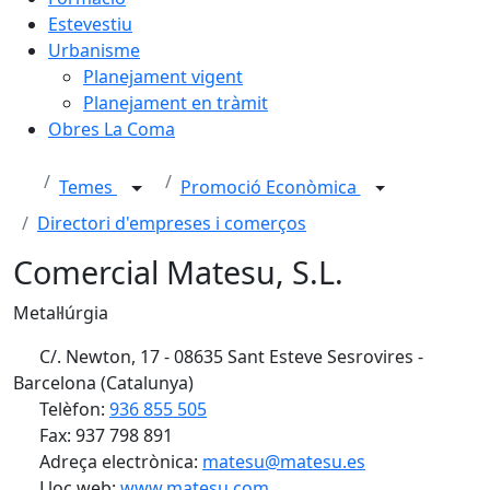
Estevestiu
Urbanisme
Planejament vigent
Planejament en tràmit
Obres La Coma
Temes
Promoció Econòmica
Directori d'empreses i comerços
Comercial Matesu, S.L.
Metal·lúrgia
C/. Newton, 17 - 08635 Sant Esteve Sesrovires -
Barcelona (Catalunya)
Telèfon:
936 855 505
Fax: 937 798 891
Adreça electrònica:
matesu@matesu.es
Lloc web:
www.matesu.com