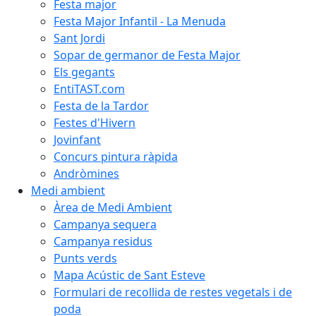
Festa major
Festa Major Infantil - La Menuda
Sant Jordi
Sopar de germanor de Festa Major
Els gegants
EntiTAST.com
Festa de la Tardor
Festes d'Hivern
Jovinfant
Concurs pintura ràpida
Andròmines
Medi ambient
Àrea de Medi Ambient
Campanya sequera
Campanya residus
Punts verds
Mapa Acústic de Sant Esteve
Formulari de recollida de restes vegetals i de
poda