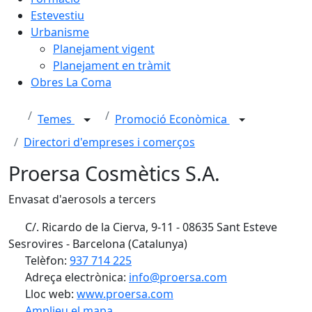
Estevestiu
Urbanisme
Planejament vigent
Planejament en tràmit
Obres La Coma
Temes
Promoció Econòmica
Directori d'empreses i comerços
Proersa Cosmètics S.A.
Envasat d'aerosols a tercers
C/. Ricardo de la Cierva, 9-11 - 08635 Sant Esteve
Sesrovires - Barcelona (Catalunya)
Telèfon:
937 714 225
Adreça electrònica:
info@proersa.com
Lloc web:
www.proersa.com
Amplieu el mapa