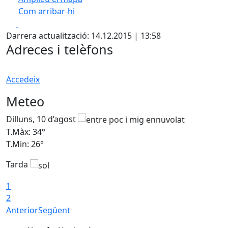
Com arribar-hi
Leaflet
| ©
OpenStreetMap
contributors
Facebook
X
+
Darrera actualització: 14.12.2015 | 13:58
−
Adreces i telèfons
Accedeix
Meteo
Dilluns, 10 d’agost
D
T.Màx: 34°
T
T.Min: 26°
T
Tarda
T
1
2
Anterior
Següent