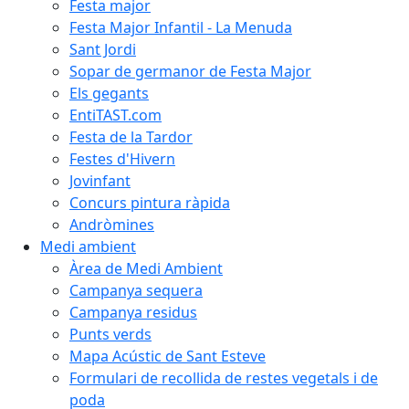
Festa major
Festa Major Infantil - La Menuda
Sant Jordi
Sopar de germanor de Festa Major
Els gegants
EntiTAST.com
Festa de la Tardor
Festes d'Hivern
Jovinfant
Concurs pintura ràpida
Andròmines
Medi ambient
Àrea de Medi Ambient
Campanya sequera
Campanya residus
Punts verds
Mapa Acústic de Sant Esteve
Formulari de recollida de restes vegetals i de
poda