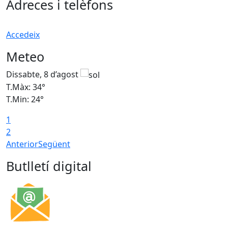
−
Adreces i telèfons
Accedeix
Meteo
Dissabte, 8 d’agost
D
T.Màx: 34°
T
T.Min: 24°
T
1
2
Anterior
Següent
Butlletí digital