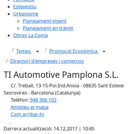
Estevestiu
Urbanisme
Planejament vigent
Planejament en tràmit
Obres La Coma
Temes
Promoció Econòmica
Directori d'empreses i comerços
TI Automotive Pamplona S.L.
C/. Treball, 13-15-Pol.Ind.Anoia - 08635 Sant Esteve
Sesrovires - Barcelona (Catalunya)
Telèfon:
948 306 102
Amplieu el mapa
Com arribar-hi
Leaflet
| ©
OpenStreetMap
contributors
Facebook
X
+
Darrera actualització: 14.12.2017 | 10:45