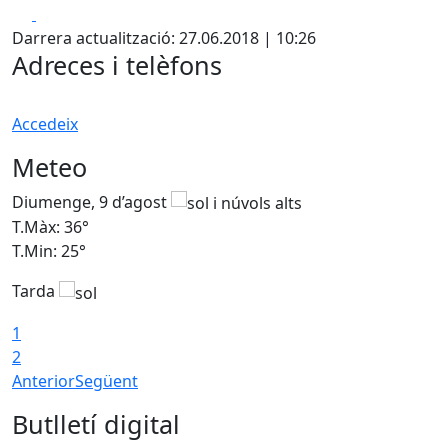
Facebook
X
Darrera actualització: 27.06.2018 | 10:26
Adreces i telèfons
Accedeix
Meteo
Diumenge, 9 d’agost
D
T.Màx: 36°
T
T.Min: 25°
T
Tarda
T
1
2
Anterior
Següent
Butlletí digital