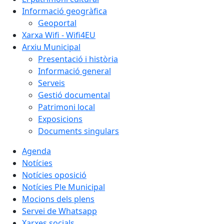
Informació geogràfica
Geoportal
Xarxa Wifi - Wifi4EU
Arxiu Municipal
Presentació i història
Informació general
Serveis
Gestió documental
Patrimoni local
Exposicions
Documents singulars
Agenda
Notícies
Notícies oposició
Notícies Ple Municipal
Mocions dels plens
Servei de Whatsapp
Xarxes socials