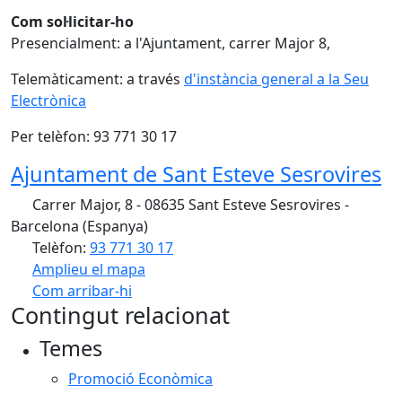
Com sol·licitar-ho
Presencialment: a l'Ajuntament, carrer Major 8,
Telemàticament: a través
d'instància general a la Seu
Electrònica
Per telèfon: 93 771 30 17
Ajuntament de Sant Esteve Sesrovires
Carrer Major, 8 - 08635 Sant Esteve Sesrovires -
Barcelona (Espanya)
Telèfon:
93 771 30 17
Amplieu el mapa
Com arribar-hi
Leaflet
| ©
OpenStreetMap
contributors
Contingut relacionat
+
Temes
−
Promoció Econòmica