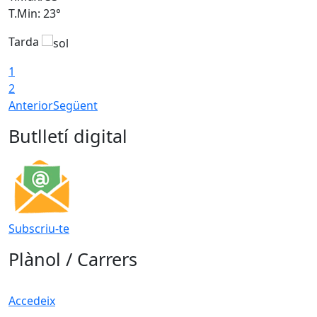
T.Min: 23°
T
Tarda
1
2
Anterior
Següent
Butlletí digital
Subscriu-te
Plànol / Carrers
Accedeix