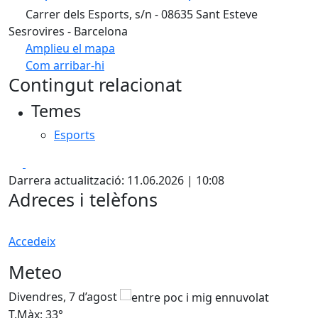
Carrer dels Esports, s/n - 08635 Sant Esteve
Sesrovires - Barcelona
Amplieu el mapa
Com arribar-hi
Leaflet
| ©
OpenStreetMap
contributors
Contingut relacionat
+
Temes
−
Esports
Facebook
X
Darrera actualització: 11.06.2026 | 10:08
Adreces i telèfons
Accedeix
Meteo
Divendres, 7 d’agost
D
T.Màx: 33°
T