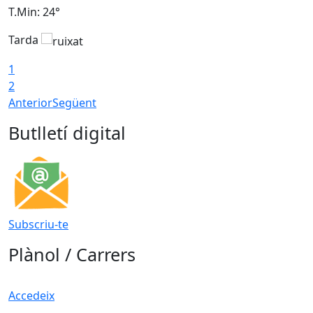
T.Min: 24°
T
Tarda
1
2
Anterior
Següent
Butlletí digital
Subscriu-te
Plànol / Carrers
Accedeix