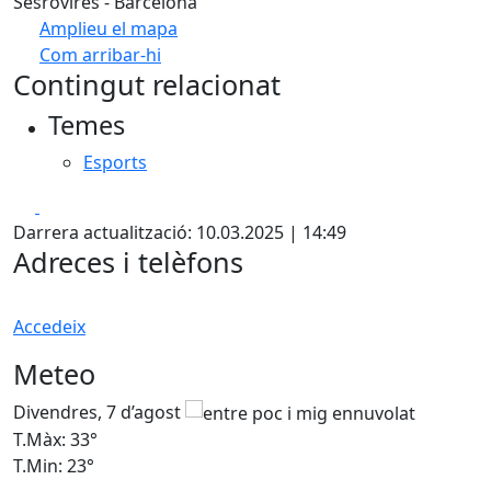
Sesrovires - Barcelona
Amplieu el mapa
Com arribar-hi
Leaflet
| ©
OpenStreetMap
contributors
Contingut relacionat
+
Temes
−
Esports
Facebook
X
Darrera actualització: 10.03.2025 | 14:49
Adreces i telèfons
Accedeix
Meteo
Divendres, 7 d’agost
D
T.Màx: 33°
T
T.Min: 23°
T