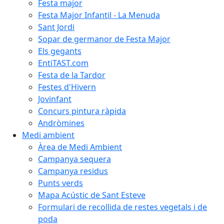
Festa major
Festa Major Infantil - La Menuda
Sant Jordi
Sopar de germanor de Festa Major
Els gegants
EntiTAST.com
Festa de la Tardor
Festes d'Hivern
Jovinfant
Concurs pintura ràpida
Andròmines
Medi ambient
Àrea de Medi Ambient
Campanya sequera
Campanya residus
Punts verds
Mapa Acústic de Sant Esteve
Formulari de recollida de restes vegetals i de
poda