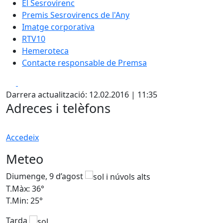
El Sesrovirenc
Premis Sesrovirencs de l'Any
Imatge corporativa
RTV10
Hemeroteca
Contacte responsable de Premsa
Facebook
X
Darrera actualització: 12.02.2016 | 11:35
Adreces i telèfons
Accedeix
Meteo
Diumenge, 9 d’agost
D
T.Màx: 36°
T
T.Min: 25°
T
Tarda
T