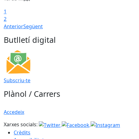
1
2
Anterior
Següent
Butlletí digital
Subscriu-te
Plànol / Carrers
Accedeix
Xarxes socials:
Crèdits