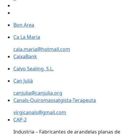
Bon Area
Ca La Maria
cala.maria@hotmail.com
CaixaBank
Calvo Sealing, S.L.
Can Julià
canjulia@canjulia.org
Canals-Quiromassatgista-Terapeuta
virgicanals@gmail.com
CAP-2
Industria – Fabricantes de arandelas planas de