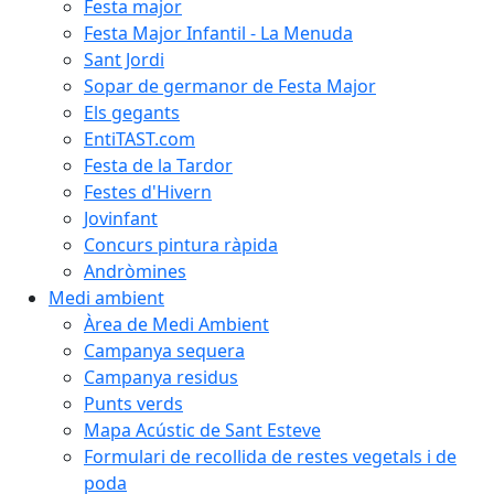
Festa major
Festa Major Infantil - La Menuda
Sant Jordi
Sopar de germanor de Festa Major
Els gegants
EntiTAST.com
Festa de la Tardor
Festes d'Hivern
Jovinfant
Concurs pintura ràpida
Andròmines
Medi ambient
Àrea de Medi Ambient
Campanya sequera
Campanya residus
Punts verds
Mapa Acústic de Sant Esteve
Formulari de recollida de restes vegetals i de
poda