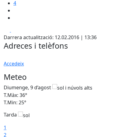
4
Facebook
X
Darrera actualització: 12.02.2016 | 13:36
Adreces i telèfons
Accedeix
Meteo
Diumenge, 9 d’agost
D
T.Màx: 36°
T
T.Min: 25°
T
Tarda
T
1
2