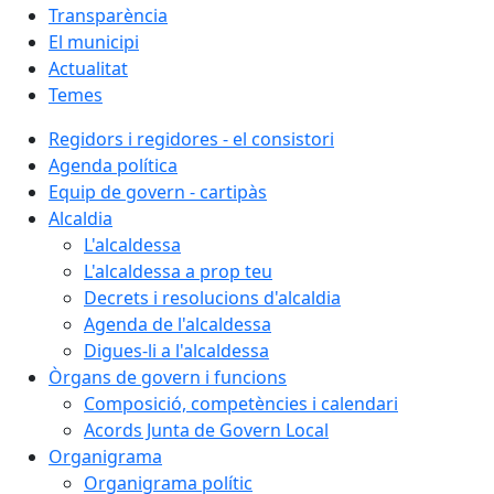
Transparència
El municipi
Actualitat
Temes
Regidors i regidores - el consistori
Agenda política
Equip de govern - cartipàs
Alcaldia
L'alcaldessa
L'alcaldessa a prop teu
Decrets i resolucions d'alcaldia
Agenda de l'alcaldessa
Digues-li a l'alcaldessa
Òrgans de govern i funcions
Composició, competències i calendari
Acords Junta de Govern Local
Organigrama
Organigrama polític