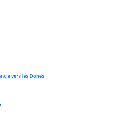
lència vers les Dones
ó