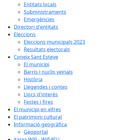
Entitats locals
Submnistraments
Emergències
Directori d'entitats
Eleccions
Eleccions municipals 2023
Resultats electorals
Coneix Sant Esteve
El municipi
Barris i nuclis veïnals
Història
Llegendes i contes
Llocs d'interès
Festes i fires
El municipi en xifres
El patrimoni cultural
Informació geogràfica
Geoportal
Xarxa Wifi - Wifi4EU