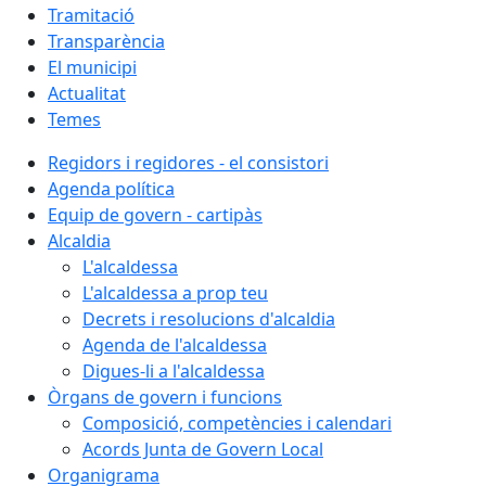
Tramitació
Transparència
El municipi
Actualitat
Temes
Regidors i regidores - el consistori
Agenda política
Equip de govern - cartipàs
Alcaldia
L'alcaldessa
L'alcaldessa a prop teu
Decrets i resolucions d'alcaldia
Agenda de l'alcaldessa
Digues-li a l'alcaldessa
Òrgans de govern i funcions
Composició, competències i calendari
Acords Junta de Govern Local
Organigrama