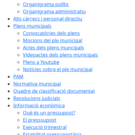
Organigrama polític
Organigrama administratiu
Alts càrrecs i personal directiu
Plens municipals
Convocatòries dels plens
Mocions del ple municipal
Actes dels plens muncipals
Videoactes dels plens municipals
Plens a Youtube
Notícies sobre el ple municipal
PAM
Normativa municipal
Quadre de classificació documental
Resolucions judicials
Informació econòmica
Què és un pressupost?
El presssupost
Execució trimestral
Estabilitat pressupostària