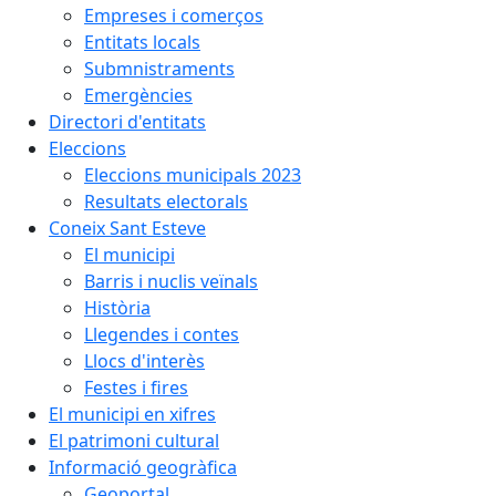
Empreses i comerços
Entitats locals
Submnistraments
Emergències
Directori d'entitats
Eleccions
Eleccions municipals 2023
Resultats electorals
Coneix Sant Esteve
El municipi
Barris i nuclis veïnals
Història
Llegendes i contes
Llocs d'interès
Festes i fires
El municipi en xifres
El patrimoni cultural
Informació geogràfica
Geoportal