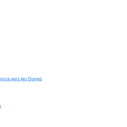
lència vers les Dones
ó