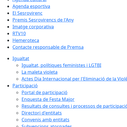
Agenda esportiva
El Sesrovirenc
Premis Sesrovirencs de l'Any
Imatge corporativa
RTV10
Hemeroteca
Contacte responsable de Premsa
Igualtat
Igualtat, polítiques feministes i LGTBI
La maleta violeta
Actes Dia Internacional per l'Eliminació de la Vio
Participació
Portal de participació
Enquesta de Festa Major
Resultats de consultes i processos de participaci
Directori d'entitats
Convenis amb entitats
Subvencions atorgades