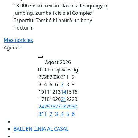
18.00h se succeiran classes de aquagym,
jumping, zumba i ciclo al Complex
Esportiu. També hi haurà un bany
nocturn.
Més notícies
Agenda
Agost 2026
Dl
Dt
Dc
Dj
Dv
Ds
Dg
27
28
29
30
31
1
2
3
4
5
6
7
8
9
10
11
12
13
14
15
16
17
18
19
20
21
22
23
24
25
26
27
28
29
30
31
1
2
3
4
5
6
BALL EN LÍNIA AL CASAL