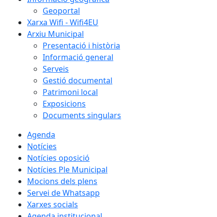
Geoportal
Xarxa Wifi - Wifi4EU
Arxiu Municipal
Presentació i història
Informació general
Serveis
Gestió documental
Patrimoni local
Exposicions
Documents singulars
Agenda
Notícies
Notícies oposició
Notícies Ple Municipal
Mocions dels plens
Servei de Whatsapp
Xarxes socials
Agenda institucional