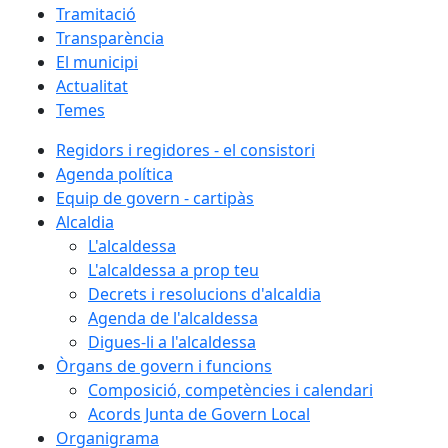
Tramitació
Transparència
El municipi
Actualitat
Temes
Regidors i regidores - el consistori
Agenda política
Equip de govern - cartipàs
Alcaldia
L'alcaldessa
L'alcaldessa a prop teu
Decrets i resolucions d'alcaldia
Agenda de l'alcaldessa
Digues-li a l'alcaldessa
Òrgans de govern i funcions
Composició, competències i calendari
Acords Junta de Govern Local
Organigrama