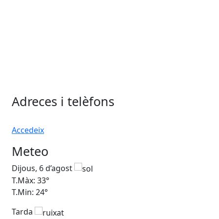
Adreces i telèfons
Accedeix
Meteo
Dijous, 6 d’agost
Div
T.Màx: 33°
T.M
T.Min: 24°
T.M
Tarda