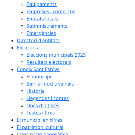
Equipaments
Empreses i comerços
Entitats locals
Submnistraments
Emergències
Directori d'entitats
Eleccions
Eleccions municipals 2023
Resultats electorals
Coneix Sant Esteve
El municipi
Barris i nuclis veïnals
Història
Llegendes i contes
Llocs d'interès
Festes i fires
El municipi en xifres
El patrimoni cultural
Informació geogràfica