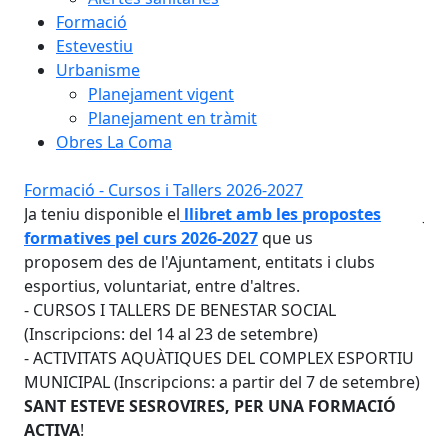
Formació
Estevestiu
Urbanisme
Planejament vigent
Planejament en tràmit
Obres La Coma
Formació - Cursos i Tallers 2026-2027
For
Ja teniu disponible el
llibret
amb les propostes
Ja 
formatives pel curs 2026-2027
que us
fo
proposem des de l'Ajuntament, entitats i clubs
pro
esportius, voluntariat, entre d'altres.
esp
- CURSOS I TALLERS DE BENESTAR SOCIAL
- 
(Inscripcions: del 14 al 23 de setembre)
(In
IU
- ACTIVITATS AQUÀTIQUES DEL COMPLEX ESPORTIU
- 
re)
MUNICIPAL (Inscripcions: a partir del 7 de setembre)
MUN
SANT ESTEVE SESROVIRES, PER UNA FORMACIÓ
SA
ACTIVA
!
AC