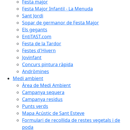
Festa major
Festa Major Infantil - La Menuda
Sant Jordi
Sopar de germanor de Festa Major
Els gegants
EntiTAST.com
Festa de la Tardor
Festes d'Hivern
Jovinfant
Concurs pintura ràpida
Andròmines
Medi ambient
Àrea de Medi Ambient
Campanya sequera
Campanya residus
Punts verds
Mapa Acústic de Sant Esteve
Formulari de recollida de restes vegetals i de
poda