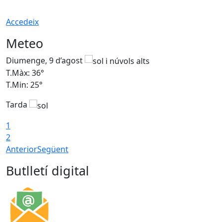
Accedeix
Meteo
Diumenge, 9 d’agost
D
T.Màx: 36°
T
T.Min: 25°
T
Tarda
T
1
2
Anterior
Següent
Butlletí digital